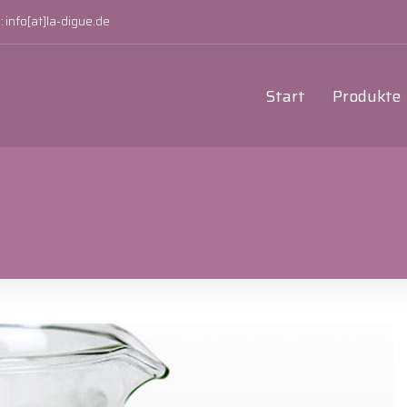
:
info[at]la-digue.de
Start
Produkte