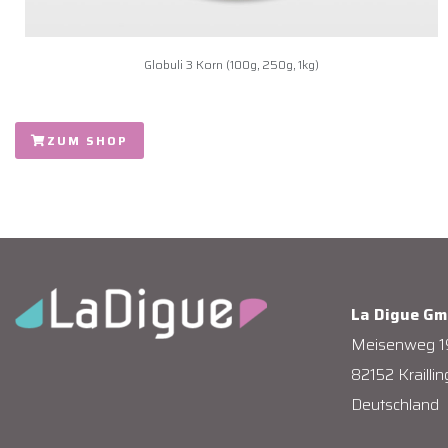
Globuli 3 Korn (100g, 250g, 1kg)
ZUM SHOP
La Digue G
Meisenweg 1
82152 Kraillin
Deutschland