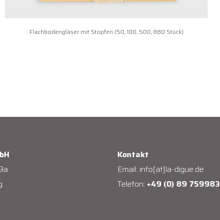
Flachbodengläser mit Stopfen (50, 100, 500, 880 Stück)
mbH
Kontakt
9a
Email:
info[at]la-digue.de
g
Telefon:
+49 (0) 89 75998