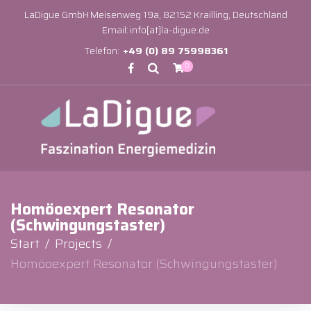
LaDigue GmbH
Meisenweg 19a, 82152 Krailling, Deutschland
Email:
info[at]la-digue.de
Telefon:
+49 (0) 89 75998361
0
Homöoexpert Resonator
(Schwingungstaster)
Start
/
Projects
/
Homöoexpert Resonator (Schwingungstaster)